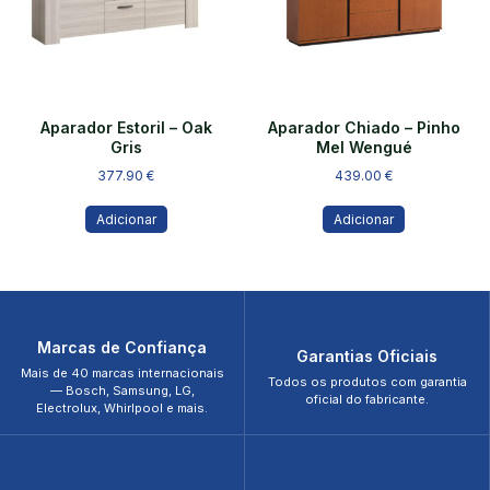
Aparador Estoril – Oak
Aparador Chiado – Pinho
Gris
Mel Wengué
377.90
€
439.00
€
Adicionar
Adicionar
Marcas de Confiança
Garantias Oficiais
Mais de 40 marcas internacionais
Todos os produtos com garantia
— Bosch, Samsung, LG,
oficial do fabricante.
Electrolux, Whirlpool e mais.