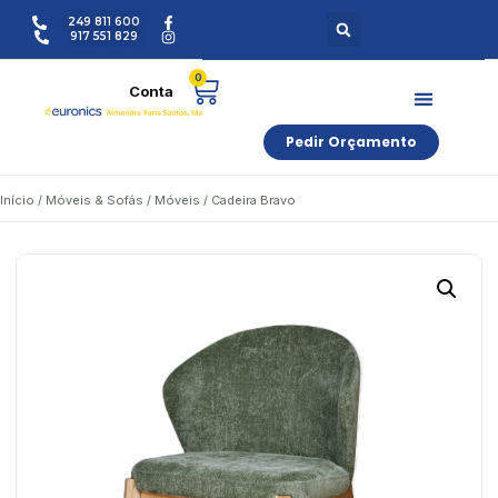
249 811 600
917 551 829
0
Pedir Orçamento
Início
/
Móveis & Sofás
/
Móveis
/ Cadeira Bravo