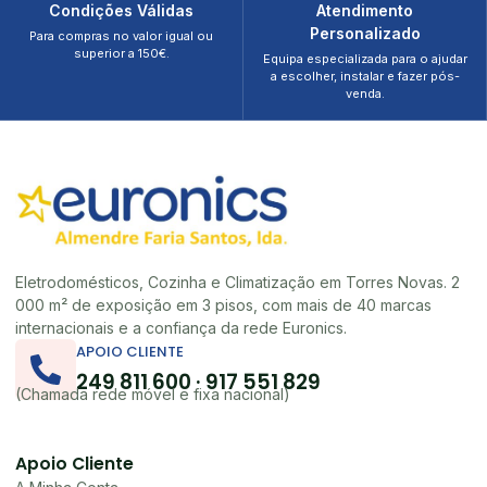
Condições Válidas
Atendimento
Personalizado
Para compras no valor igual ou
superior a 150€.
Equipa especializada para o ajudar
a escolher, instalar e fazer pós-
venda.
Eletrodomésticos, Cozinha e Climatização em Torres Novas. 2
000 m² de exposição em 3 pisos, com mais de 40 marcas
internacionais e a confiança da rede Euronics.
APOIO CLIENTE
249 811 600 · 917 551 829
(Chamada rede móvel e fixa nacional)
Apoio Cliente