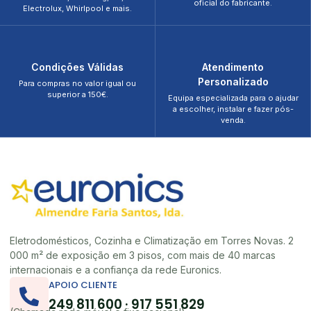
oficial do fabricante.
Electrolux, Whirlpool e mais.
Condições Válidas
Atendimento
Personalizado
Para compras no valor igual ou
superior a 150€.
Equipa especializada para o ajudar
a escolher, instalar e fazer pós-
venda.
Eletrodomésticos, Cozinha e Climatização em Torres Novas. 2
000 m² de exposição em 3 pisos, com mais de 40 marcas
internacionais e a confiança da rede Euronics.
APOIO CLIENTE
249 811 600 · 917 551 829