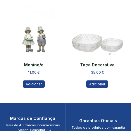
Menino/a
Taça Decorativa
11.00
€
35.00
€
Adicionar
Adicionar
Marcas de Confiança
Garantias Oficiais
Mais de 40 marcas internacionais
Todos os produtos com garantia
— Bosch, Samsung, LG,