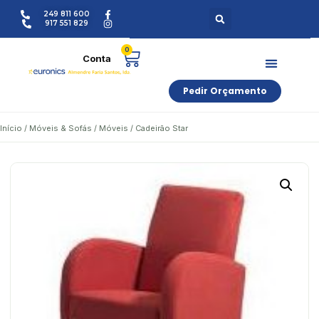
249 811 600
917 551 829
0
Pedir Orçamento
Início
/
Móveis & Sofás
/
Móveis
/ Cadeirão Star