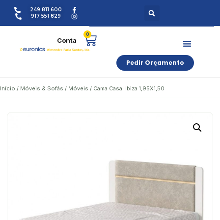
249 811 600
917 551 829
0
Pedir Orçamento
Início
/
Móveis & Sofás
/
Móveis
/ Cama Casal Ibiza 1,95X1,50