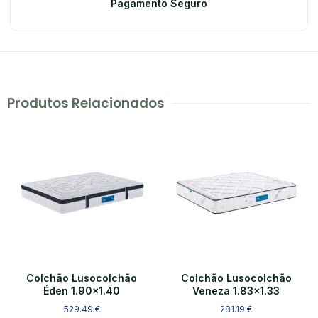
Pagamento Seguro
Produtos Relacionados
Colchão Lusocolchão
Colchão Lusocolchão
Éden 1.90×1.40
Veneza 1.83×1.33
529.49
€
281.19
€