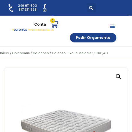
249 811 600
917 551 829
0
Pedir Orçamento
Início
/
Colchoaria
/
Colchões
/ Colchão Pikolin Melodia 1,90×1,40