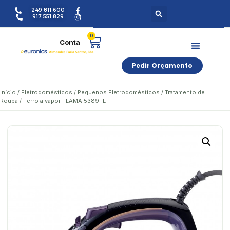
249 811 600
917 551 829
0
Pedir Orçamento
Início
/
Eletrodomésticos
/
Pequenos Eletrodomésticos
/
Tratamento de
Roupa
/ Ferro a vapor FLAMA 5389FL