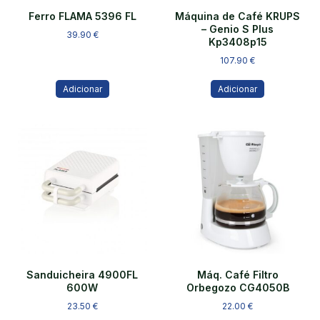
Ferro FLAMA 5396 FL
Máquina de Café KRUPS
– Genio S Plus
39.90
€
Kp3408p15
107.90
€
Adicionar
Adicionar
Sanduicheira 4900FL
Máq. Café Filtro
600W
Orbegozo CG4050B
23.50
€
22.00
€