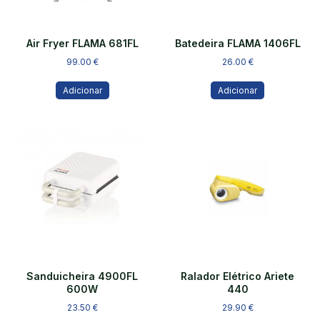
Air Fryer FLAMA 681FL
Batedeira FLAMA 1406FL
99.00
€
26.00
€
Adicionar
Adicionar
Sanduicheira 4900FL
Ralador Elétrico Ariete
600W
440
23.50
€
29.90
€