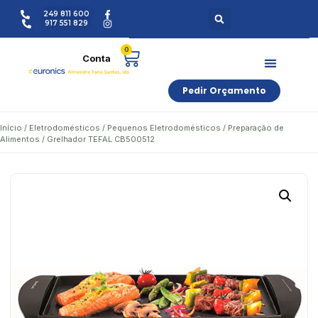
249 811 600
917 551 829
0
Pedir Orçamento
Início
/
Eletrodomésticos
/
Pequenos Eletrodomésticos
/
Preparação de
Alimentos
/ Grelhador TEFAL CB500512