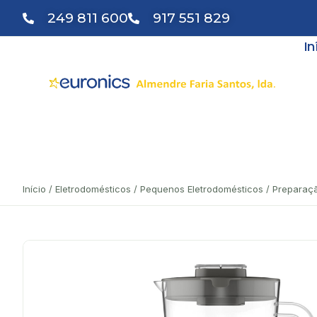
249 811 600
917 551 829
In
Início
/
Eletrodomésticos
/
Pequenos Eletrodomésticos
/
Preparaçã