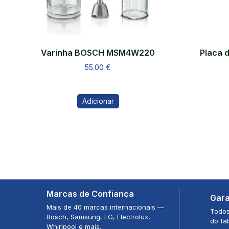
Varinha BOSCH MSM4W220
Placa 
55.00
€
Adicionar
Marcas de Confiança
Gara
Mais de 40 marcas internacionais —
Todos
Bosch, Samsung, LG, Electrolux,
do fa
Whirlpool e mais.