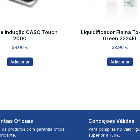
de indução CASO Touch
Liquidificador Flama To
2000
Green 2224FL
59.00
€
38.90
€
Adicionar
Adicionar
ntias Oficiais
Condições Válidas
 os produtos com garantia oficial
Para compras no valor igu
bricante.
superior a 150€.