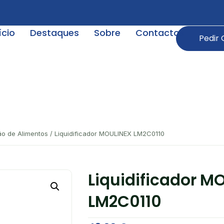
ício
Destaques
Sobre
Contactos
Pedir
o de Alimentos
/ Liquidificador MOULINEX LM2C0110
Liquidificador M
LM2C0110