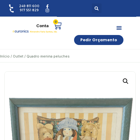
249 811 600
917 551 829
0
Pedir Orçamento
Início
/
Outlet
/ Quadro menina peluches