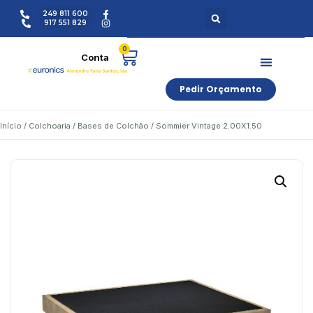
249 811 600
917 551 829
0
Pedir Orçamento
Início
/
Colchoaria
/
Bases de Colchão
/ Sommier Vintage 2.00X1.50