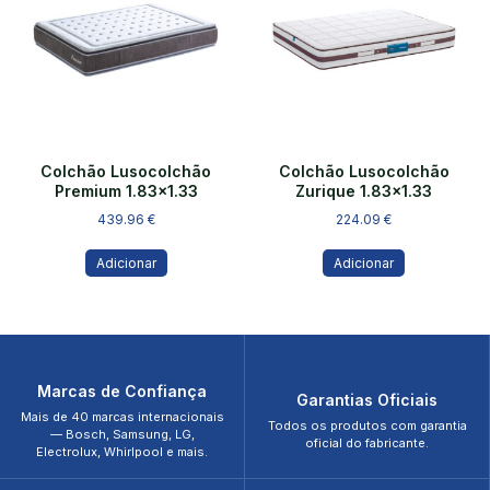
Colchão Lusocolchão
Colchão Lusocolchão
Premium 1.83×1.33
Zurique 1.83×1.33
439.96
€
224.09
€
Adicionar
Adicionar
Marcas de Confiança
Garantias Oficiais
Mais de 40 marcas internacionais
Todos os produtos com garantia
— Bosch, Samsung, LG,
oficial do fabricante.
Electrolux, Whirlpool e mais.