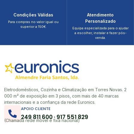
Condições Válidas
Atendimento
Personalizado
Para compras no valor igual ou
superior a 150€.
Equipa especializada para o ajudar
a escolher, instalar e fazer pós-
venda.
Eletrodomésticos, Cozinha e Climatização em Torres Novas. 2
000 m² de exposição em 3 pisos, com mais de 40 marcas
internacionais e a confiança da rede Euronics.
APOIO CLIENTE
249 811 600 · 917 551 829
(Chamada rede móvel e fixa nacional)