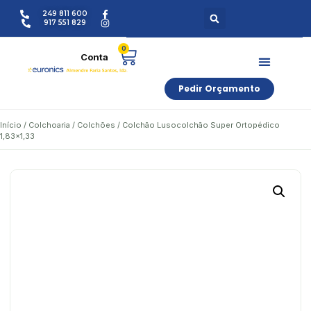
249 811 600
917 551 829
0
Pedir Orçamento
Início
/
Colchoaria
/
Colchões
/ Colchão Lusocolchão Super Ortopédico
1,83×1,33