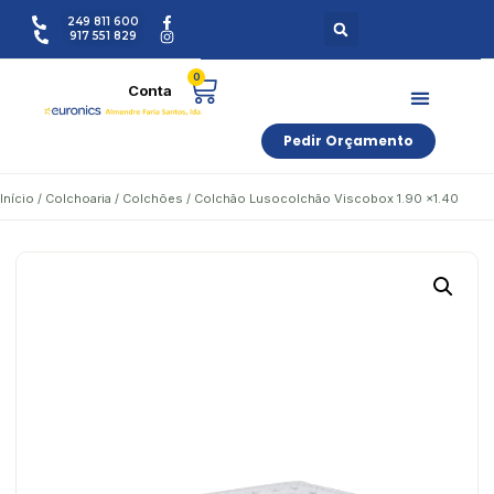
249 811 600
917 551 829
0
Pedir Orçamento
Início
/
Colchoaria
/
Colchões
/ Colchão Lusocolchão Viscobox 1.90 x1.40