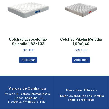
Colchão Lusocolchão
Colchão Pikolin Melodia
Splendid 1.83×1.33
1,90×1,40
281.81
€
619.00
€
Adicionar
Adicionar
Marcas de Confiança
Garantias Oficiais
Mais de 40 marcas internacionais
Todos os produtos com garantia
— Bosch, Samsung, LG,
oficial do fabricante.
Electrolux, Whirlpool e mais.