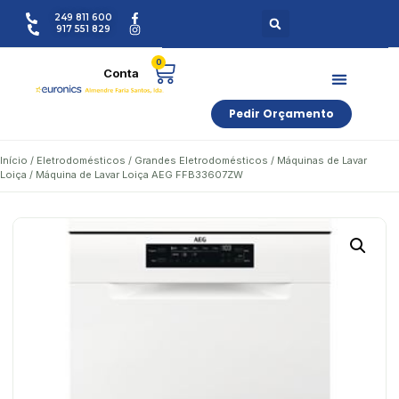
249 811 600
917 551 829
0
Pedir Orçamento
Início
/
Eletrodomésticos
/
Grandes Eletrodomésticos
/
Máquinas de Lavar
Loiça
/ Máquina de Lavar Loiça AEG FFB33607ZW