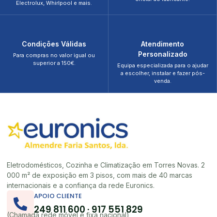
Electrolux, Whirlpool e mais.
Condições Válidas
Atendimento
Personalizado
Para compras no valor igual ou
superior a 150€.
Equipa especializada para o ajudar
a escolher, instalar e fazer pós-
venda.
Eletrodomésticos, Cozinha e Climatização em Torres Novas. 2
000 m² de exposição em 3 pisos, com mais de 40 marcas
internacionais e a confiança da rede Euronics.
APOIO CLIENTE
249 811 600 · 917 551 829
(Chamada rede móvel e fixa nacional)