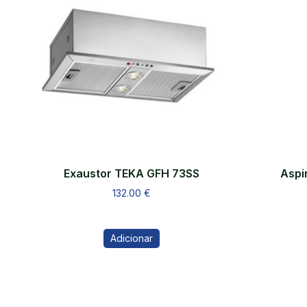
Exaustor TEKA GFH 73SS
Aspi
132.00
€
Adicionar