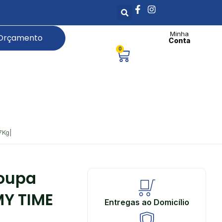
Minha
 Orçamento
Conta
0
7Kg|
Roupa
MY TIME
Entregas ao Domicílio