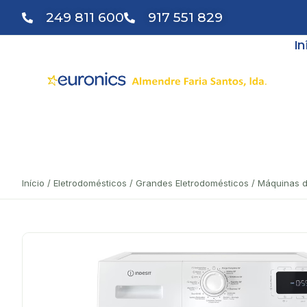
249 811 600
917 551 829
In
Início
/
Eletrodomésticos
/
Grandes Eletrodomésticos
/
Máquinas d