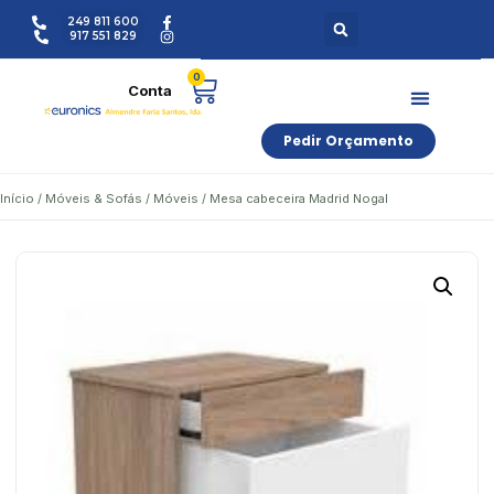
249 811 600
917 551 829
0
Pedir Orçamento
Início
/
Móveis & Sofás
/
Móveis
/ Mesa cabeceira Madrid Nogal