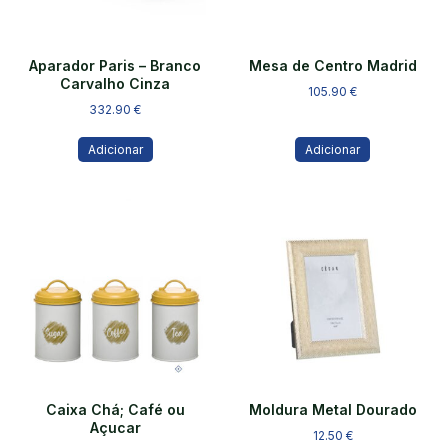
Aparador Paris – Branco
Mesa de Centro Madrid
Carvalho Cinza
105.90
€
332.90
€
Adicionar
Adicionar
Caixa Chá; Café ou
Moldura Metal Dourado
Açucar
12.50
€