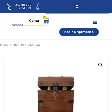
249 811 600
917 551 829
0
Pedir Orçamento
Início
/
Outlet
/ Pequeno Bau