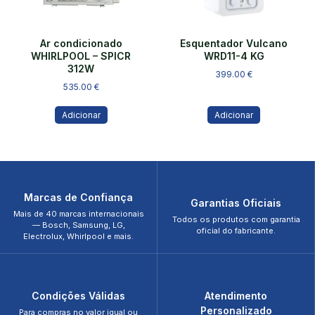
Ar condicionado
Esquentador Vulcano
WHIRLPOOL – SPICR
WRD11-4 KG
312W
399.00
€
535.00
€
Adicionar
Adicionar
Marcas de Confiança
Garantias Oficiais
Mais de 40 marcas internacionais
Todos os produtos com garantia
— Bosch, Samsung, LG,
oficial do fabricante.
Electrolux, Whirlpool e mais.
Condições Válidas
Atendimento
Personalizado
Para compras no valor igual ou