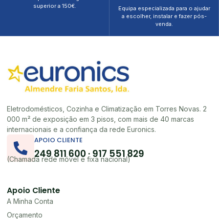
superior a 150€.
Equipa especializada para o ajudar
a escolher, instalar e fazer pós-
venda.
Eletrodomésticos, Cozinha e Climatização em Torres Novas. 2
000 m² de exposição em 3 pisos, com mais de 40 marcas
internacionais e a confiança da rede Euronics.
APOIO CLIENTE
249 811 600 · 917 551 829
(Chamada rede móvel e fixa nacional)
Apoio Cliente
A Minha Conta
Orçamento