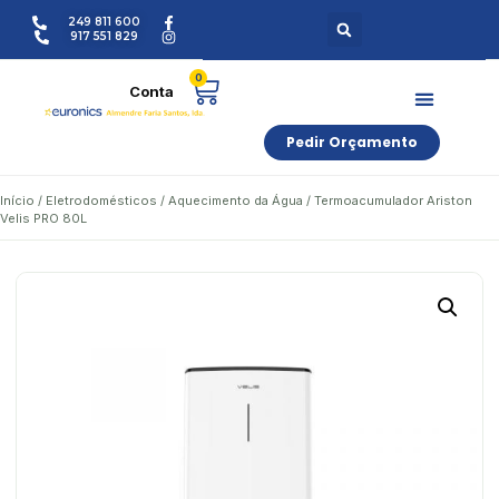
249 811 600
917 551 829
0
Pedir Orçamento
Início
/
Eletrodomésticos
/
Aquecimento da Água
/ Termoacumulador Ariston
Velis PRO 80L